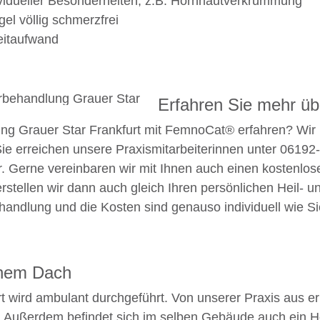
ividueller Besonderheiten, z.B. Hornhautverkrümmung
el völlig schmerzfrei
eitaufwand
Erfahren Sie mehr ü
g Grauer Star Frankfurt mit FemnoCat® erfahren? Wir 
 Sie erreichen unsere Praxismitarbeiterinnen unter 0619
r. Gerne vereinbaren wir mit Ihnen auch einen kostenlos
rstellen wir dann auch gleich Ihren persönlichen Heil- u
handlung und die Kosten sind genauso individuell wie Sie
einem Dach
 wird ambulant durchgeführt. Von unserer Praxis aus er
Außerdem befindet sich im selben Gebäude auch ein Hote