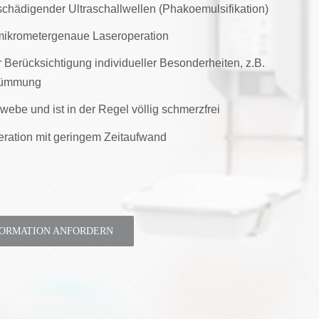
chädigender Ultraschallwellen (Phakoemulsifikation)
 mikrometergenaue Laseroperation
r Berücksichtigung individueller Besonderheiten, z.B.
rümmung
ebe und ist in der Regel völlig schmerzfrei
ration mit geringem Zeitaufwand
FORMATION ANFORDERN