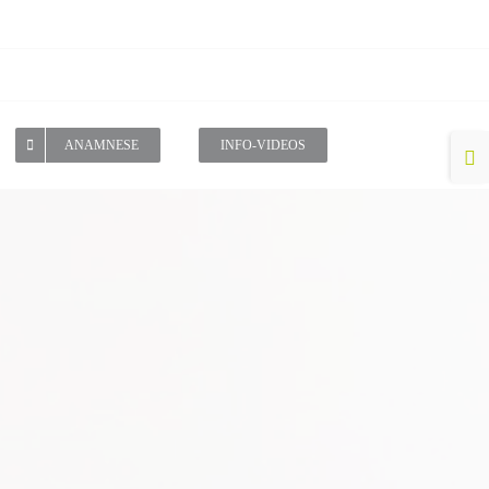
Toggl
ANAMNESE
INFO-VIDEOS
Slidin
Bar
Area