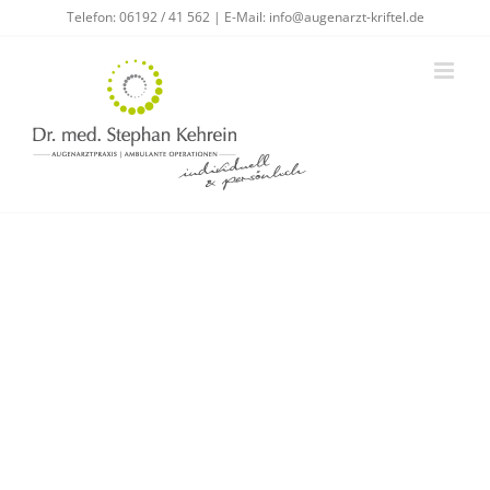
Zum
Telefon:
06192 / 41 562
| E-Mail:
info@augenarzt-kriftel.de
Inhalt
springen